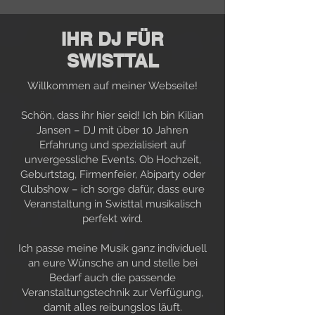
IHR DJ FÜR
SWISTTAL
Willkommen auf meiner Webseite!
Schön, dass ihr hier seid! Ich bin Kilian
Jansen – DJ mit über 10 Jahren
Erfahrung und spezialisiert auf
unvergessliche Events. Ob Hochzeit,
Geburtstag, Firmenfeier, Abiparty oder
Clubshow – ich sorge dafür, dass eure
Veranstaltung in Swisttal musikalisch
perfekt wird.
Ich passe meine Musik ganz individuell
an eure Wünsche an und stelle bei
Bedarf auch die passende
Veranstaltungstechnik zur Verfügung,
damit alles reibungslos läuft.