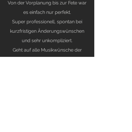
Von der Vorplanung bis zur Fete war
es einfach nur perfekt.
Super professionell, spontan bei
kurzfristigen Änderungswünschen
und sehr unkompliziert.
Geht auf alle Musikwünsche der
Gäste ein und hat zu einer tollen
Stimmung beigetragen.
Zu 100% zu empfehlen.."
MEHR BEWERTUNGEN