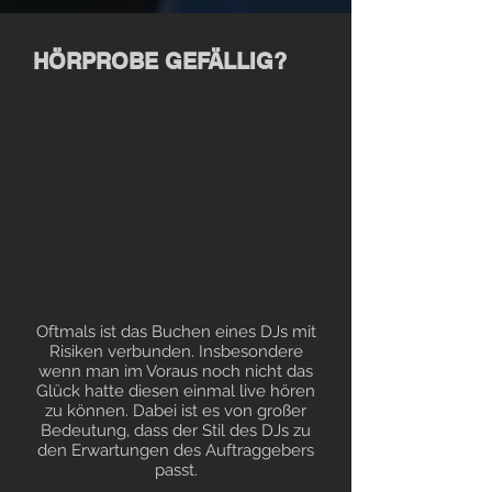
HÖRPROBE GEFÄLLIG?
Oftmals ist das Buchen eines DJs mit
Risiken verbunden. Insbesondere
wenn man im Voraus noch nicht das
Glück hatte diesen einmal live hören
zu können. Dabei ist es von großer
Bedeutung, dass der Stil des DJs zu
den Erwartungen des Auftraggebers
passt.