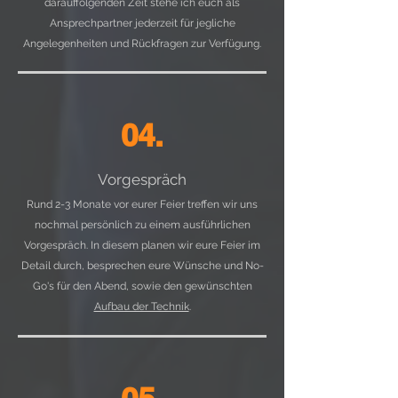
darauffolgenden Zeit stehe ich euch als
Ansprechpartner jederzeit für jegliche
Angelegenheiten und Rückfragen zur Verfügung.
04.
Vorgespräch
Rund 2-3 Monate vor eurer Feier treffen wir uns
nochmal persönlich zu einem ausführlichen
Vorgespräch. In diesem planen wir eure Feier im
Detail durch, besprechen eure Wünsche und No-
Go's für den Abend, sowie den gewünschten
Aufbau der Technik
.