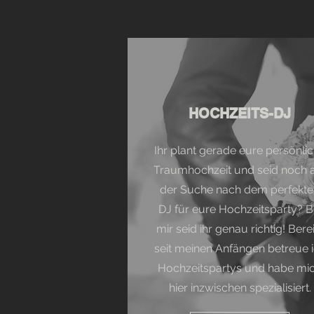
HOCHZEITS-DJ
Ihr plant gerade eure persönli
Traumhochzeit und seid noch 
der Suche nach dem perfekte
DJ für eure Hochzeitsparty? B
mir seid ihr genau richtig! Berei
seit meinen Anfängen betreue 
Hochzeitspartys und habe mi
hier inzwischen spezialisiert.