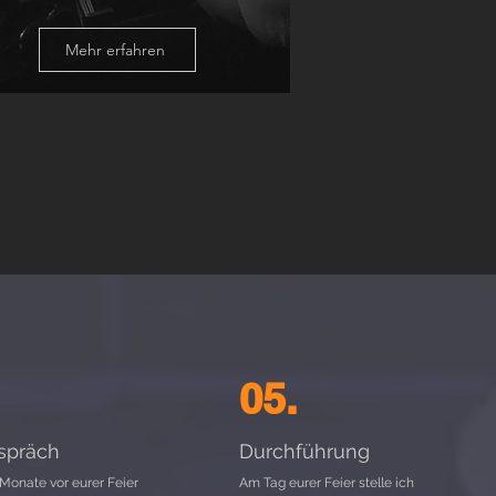
Mehr erfahren
05.
spräch
Durchführung
Monate vor eurer Feier
Am Tag eurer Feier stelle ich