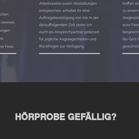
Arbeitsweise euren Vorstellungen
treffen w
entsprechen, erhaltet ihr eine
zu einem 
ichen
Auftragsbestätigung von mir. In der
Vorgesprä
t kennen,
darauffolgenden Zeit stehe ich
eure Feie
lungen
euch als Ansprechpartner jederzeit
besprech
ne
für jegliche Angelegenheiten und
No-Go's f
Rückfragen zur Verfügung.
gewünsc
er Feier.
HÖRPROBE GEFÄLLIG?