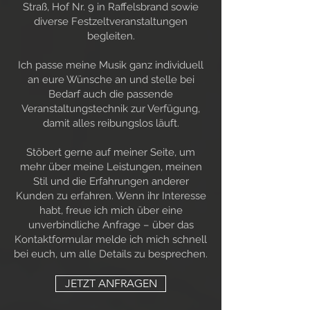
Straß, Hof Nr. 9 in Raffelsbrand sowie
diverse Festzeltveranstaltungen
begleiten.
Ich passe meine Musik ganz individuell
an eure Wünsche an und stelle bei
Bedarf auch die passende
Veranstaltungstechnik zur Verfügung,
damit alles reibungslos läuft.
Stöbert gerne auf meiner Seite, um
mehr über meine Leistungen, meinen
Stil und die Erfahrungen anderer
Kunden zu erfahren. Wenn ihr Interesse
habt, freue ich mich über eine
unverbindliche Anfrage – über das
Kontaktformular melde ich mich schnell
bei euch, um alle Details zu besprechen.
JETZT ANFRAGEN