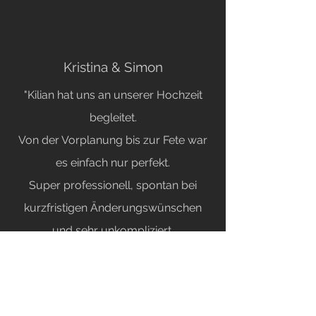
Kristina & Simon
"Kilian hat uns an unserer Hochzeit
begleitet.
Von der Vorplanung bis zur Fete war
es einfach nur perfekt.
Super professionell, spontan bei
kurzfristigen Änderungswünschen
und sehr unkompliziert.
Geht auf alle Musikwünsche der
Gäste ein und hat zu einer tollen
Stimmung beigetragen.