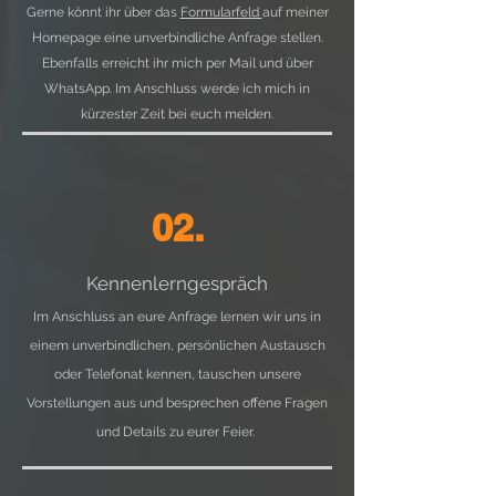
Gerne könnt ihr über das
Formularfeld
auf meiner
Homepage eine unverbindliche Anfrage stellen.
Ebenfalls erreicht ihr mich per Mail und über
WhatsApp. Im Anschluss werde ich mich in
kürzester Zeit bei euch melden.
02.
Kennenlerngespräch
Im Anschluss an eure Anfrage lernen wir uns in
einem unverbindlichen, persönlichen Austausch
oder Telefonat kennen, tauschen unsere
Vorstellungen aus und besprechen offene Fragen
und Details zu eurer Feier.