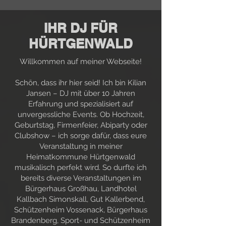
IHR DJ FÜR
HÜRTGENWALD
Willkommen auf meiner Webseite!
Schön, dass ihr hier seid! Ich bin Kilian
Jansen – DJ mit über 10 Jahren
Erfahrung und spezialisiert auf
unvergessliche Events. Ob Hochzeit,
Geburtstag, Firmenfeier, Abiparty oder
Clubshow – ich sorge dafür, dass eure
Veranstaltung in meiner
Heimatkommune Hürtgenwald
musikalisch perfekt wird. So durfte ich
bereits diverse Veranstaltungen im
Bürgerhaus Großhau, Landhotel
Kallbach Simonskall, Gut Kallerbend,
Schützenheim Vossenack, Bürgerhaus
Brandenberg, Sport- und Schützenheim