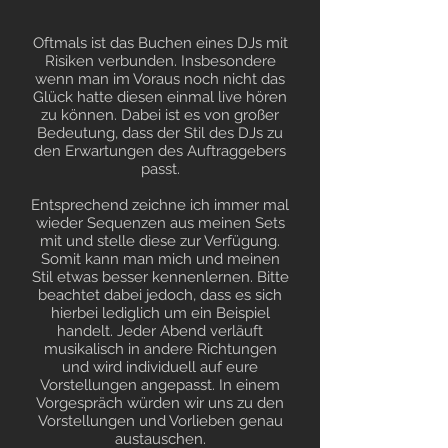
Oftmals ist das Buchen eines DJs mit
Risiken verbunden. Insbesondere
wenn man im Voraus noch nicht das
Glück hatte diesen einmal live hören
zu können. Dabei ist es von großer
Bedeutung, dass der Stil des DJs zu
den Erwartungen des Auftraggebers
passt.
Entsprechend zeichne ich immer mal
wieder Sequenzen aus meinen Sets
mit und stelle diese zur Verfügung.
Somit kann man mich und meinen
Stil etwas besser kennenlernen. Bitte
beachtet dabei jedoch, dass es sich
hierbei lediglich um ein Beispiel
handelt. Jeder Abend verläuft
musikalisch in andere Richtungen
und wird individuell auf eure
Vorstellungen angepasst. In einem
Vorgespräch würden wir uns zu den
Vorstellungen und Vorlieben genau
austauschen.