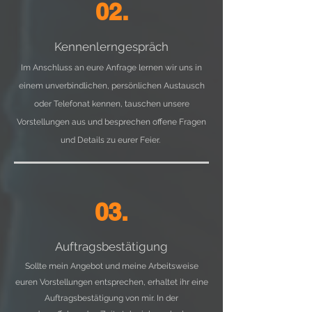
02.
Kennenlerngespräch
Im Anschluss an eure Anfrage lernen wir uns in
einem unverbindlichen, persönlichen Austausch
oder Telefonat kennen, tauschen unsere
Vorstellungen aus und besprechen offene Fragen
und Details zu eurer Feier.
03.
Auftragsbestätigung
Sollte mein Angebot und meine Arbeitsweise
euren Vorstellungen entsprechen, erhaltet ihr eine
Auftragsbestätigung von mir. In der