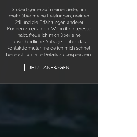
Stöbert gerne auf meiner Seite, um
mehr über meine Leistungen, meinen
Stil und die Erfahrungen anderer
Kunden zu erfahren. Wenn ihr Interesse
habt, freue ich mich über eine
unverbindliche Anfrage – über das
Kontaktformular melde ich mich schnell
bei euch, um alle Details zu besprechen.
JETZT ANFRAGEN