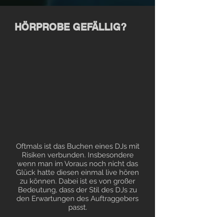
HÖRPROBE GEFÄLLIG?
Oftmals ist das Buchen eines DJs mit
Risiken verbunden. Insbesondere
wenn man im Voraus noch nicht das
Glück hatte diesen einmal live hören
zu können. Dabei ist es von großer
Bedeutung, dass der Stil des DJs zu
den Erwartungen des Auftraggebers
passt.