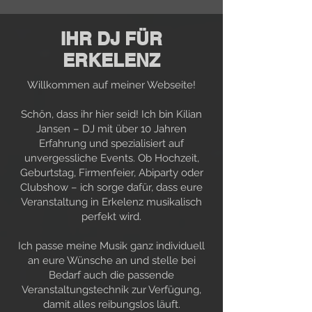
IHR DJ FÜR
ERKELENZ
Willkommen auf meiner Webseite!
Schön, dass ihr hier seid! Ich bin Kilian
Jansen – DJ mit über 10 Jahren
Erfahrung und spezialisiert auf
unvergessliche Events. Ob Hochzeit,
Geburtstag, Firmenfeier, Abiparty oder
Clubshow – ich sorge dafür, dass eure
Veranstaltung in Erkelenz musikalisch
perfekt wird.
Ich passe meine Musik ganz individuell
an eure Wünsche an und stelle bei
Bedarf auch die passende
Veranstaltungstechnik zur Verfügung,
damit alles reibungslos läuft.