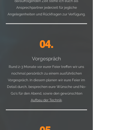
darauffolgenden Zeit stehe ich euch als
Ansprechpartner jederzeit für jegliche
Angelegenheiten und Rückfragen zur Verfügung.
04.
Vorgespräch
Rund 2-3 Monate vor eurer Feier treffen wir uns
nochmal persönlich zu einem ausführlichen
Vorgespräch. In diesem planen wir eure Feier im
Detail durch, besprechen eure Wünsche und No-
Go's für den Abend, sowie den gewünschten
Aufbau der Technik
.