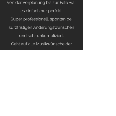
Von der Vorplanung bis zur Fete war
es einfach nur perfekt.
Super professionell, spontan bei
kurzfristigen Änderungswünschen
und sehr unkompliziert.
Geht auf alle Musikwünsche der
Gäste ein und hat zu einer tollen
Stimmung beigetragen.
Zu 100% zu empfehlen.."
MEHR BEWERTUNGEN