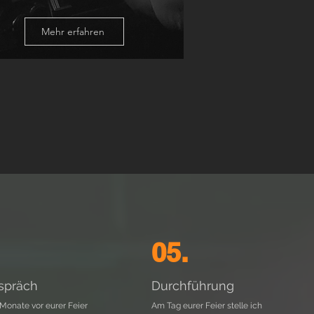
Mehr erfahren
05.
spräch
Durchführung
Monate vor eurer Feier
Am Tag eurer Feier stelle ich