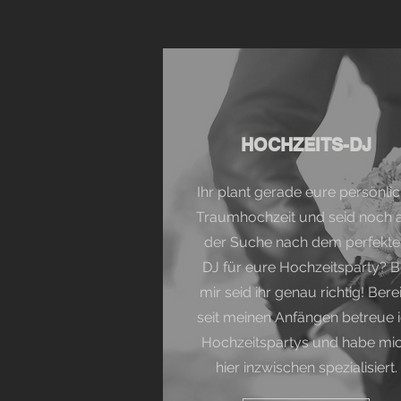
HOCHZEITS-DJ
Ihr plant gerade eure persönli
Traumhochzeit und seid noch 
der Suche nach dem perfekte
DJ für eure Hochzeitsparty? B
mir seid ihr genau richtig! Berei
seit meinen Anfängen betreue 
Hochzeitspartys und habe mi
hier inzwischen spezialisiert.