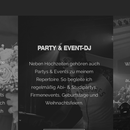
PARTY & EVENT-DJ
che
Neben Hochzeiten gehören auch
Wä
auf
Partys & Events zu meinem
n
Repertoire. So begleite ich
au
ei
regelmäßig Abi- & Studipartys,
ts
Firmenevents, Geburtstage und
m
ich
Weihnachtsfeiern.
ch