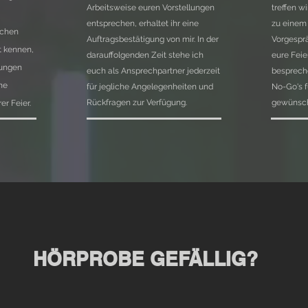
Arbeitsweise euren Vorstellungen
treffen w
entsprechen, erhaltet ihr eine
zu einem 
ichen
Auftragsbestätigung von mir. In der
Vorgesprä
t kennen,
darauffolgenden Zeit stehe ich
eure Feie
lungen
euch als Ansprechpartner jederzeit
besprech
ne
für jegliche Angelegenheiten und
No-Go's f
Rückfragen zur Verfügung.
gewünsc
er Feier.
HÖRPROBE GEFÄLLIG?