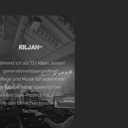
KILJAN⁹⁹
hrend ich als "DJ Kilian Jansen"
generationenübergreifend
flege und Musik für jedermann
mit dabei habe, spiele ich bei
einem Side-Project "KILJAN⁹⁹"
in den Bereichen House &
Techno.