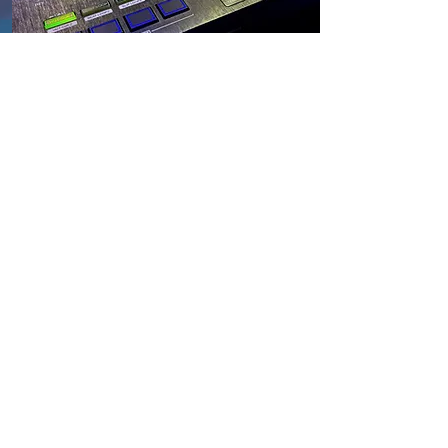
SONSTIGE PARTYS
Party-DJ
Auch
für andere Partys, wie
Geburtstage, Firmenfeiern,
Abievents oder
Umtrunke/Polterabende bin ich
Ihr Ansprechpartner.
Mehr erfahren